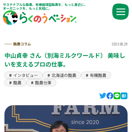
サステナブルな酪農、有機循環型酪農を、もっと身近に。
オーガニックを、もっと気軽に。
酪農コラム
2023.08.29
中山貞幸 さん（別海ミルクワールド） 美味し
いを支えるプロの仕事。
インタビュー
北海道の酪農
有機酪農
酪農
酪農仕事