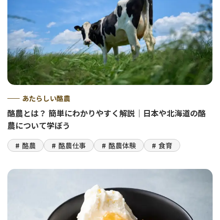
あたらしい酪農
酪農とは？ 簡単にわかりやすく解説｜日本や北海道の酪
農について学ぼう
酪農
酪農仕事
酪農体験
食育