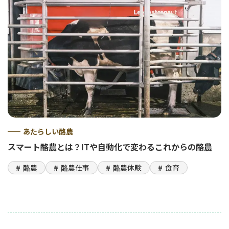
あたらしい酪農
スマート酪農とは？ITや自動化で変わるこれからの酪農
酪農
酪農仕事
酪農体験
食育