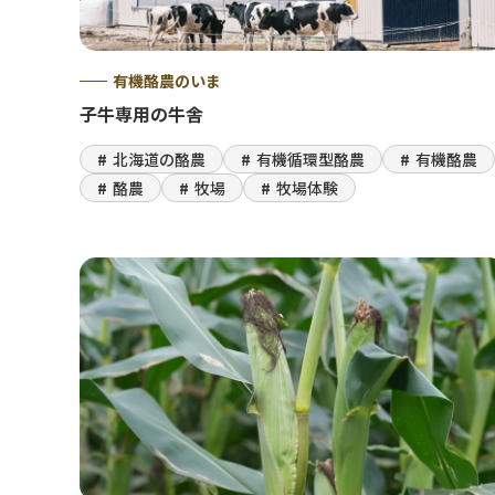
有機酪農のいま
子牛専用の牛舎
北海道の酪農
有機循環型酪農
有機酪農
酪農
牧場
牧場体験