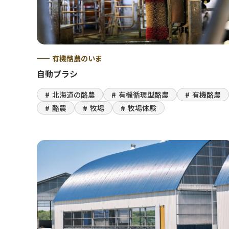
有機酪農のいま
自動ブラシ
北海道の酪農
有機循環型酪農
有機酪農
酪農
牧場
牧場体験