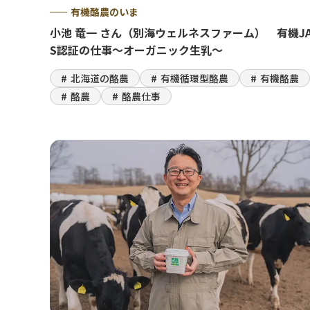
有機酪農のいま
小池 竜一 さん（別海ウェルネスファーム） 有機J
S認証の仕事～オーガニック生乳～
北海道の酪農
有機循環型酪農
有機酪農
酪農
酪農仕事