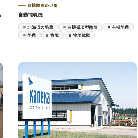
有機酪農のいま
A
自動搾乳機
北海道の酪農
有機循環型酪農
有機酪農
酪農
牧場
牧場体験