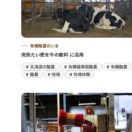
有機酪農のいま
完熟たい肥を牛の敷料 に活用
北海道の酪農
有機循環型酪農
有機酪農
酪農
牧場
牧場体験