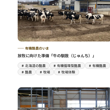
有機酪農のいま
放牧に向けた準備「牛の馴致（じゅんち）」
北海道の酪農
有機循環型酪農
有機酪農
酪農
牧場
牧場体験