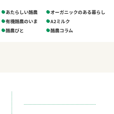
あたらしい酪農
オーガニックのある暮らし
有機酪農のいま
A2ミルク
酪農びと
酪農コラム