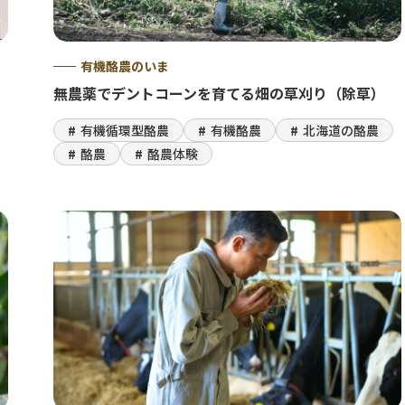
有機酪農のいま
無農薬でデントコーンを育てる畑の草刈り（除草）
有機循環型酪農
有機酪農
北海道の酪農
酪農
酪農体験