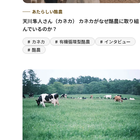
あたらしい酪農
天川隼人さん（カネカ） カネカがなぜ酪農に取り組
んでいるのか？
カネカ
有機循環型酪農
インタビュー
酪農