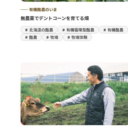
有機酪農のいま
無農薬でデントコーンを育てる畑
北海道の酪農
有機循環型酪農
有機酪農
酪農
牧場
牧場体験