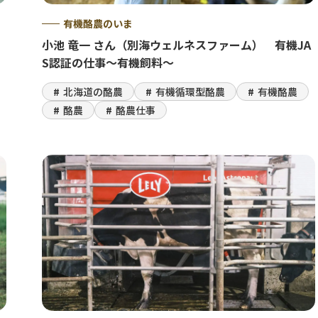
有機酪農のいま
小池 竜一 さん（別海ウェルネスファーム） 有機JA
S認証の仕事～有機飼料～
北海道の酪農
有機循環型酪農
有機酪農
酪農
酪農仕事