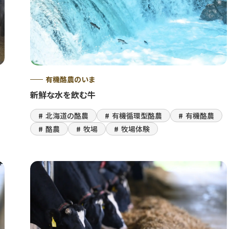
有機酪農のいま
新鮮な水を飲む牛
北海道の酪農
有機循環型酪農
有機酪農
酪農
牧場
牧場体験