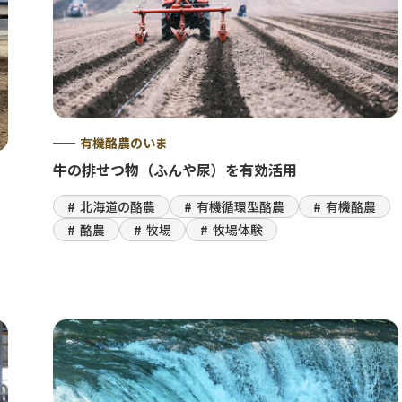
有機酪農のいま
牛の排せつ物（ふんや尿）を有効活用
北海道の酪農
有機循環型酪農
有機酪農
酪農
牧場
牧場体験