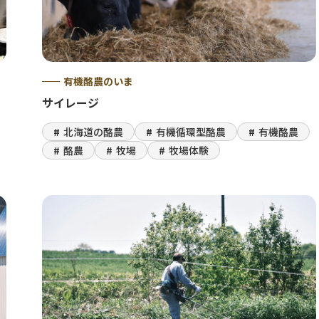
有機酪農のいま
サイレージ
北海道の酪農
有機循環型酪農
有機酪農
酪農
牧場
牧場体験