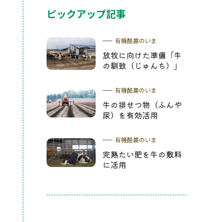
ピックアップ記事
有機酪農のいま
放牧に向けた準備「牛
の馴致（じゅんち）」
有機酪農のいま
牛の排せつ物（ふんや
尿）を有効活用
有機酪農のいま
完熟たい肥を牛の敷料
に活用