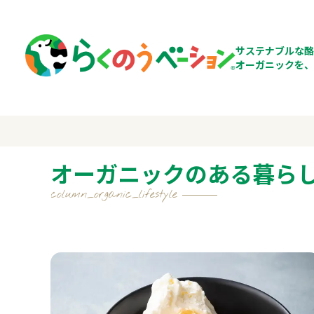
サステナブルな酪
オーガニックを、
オーガニックのある暮ら
column_organic_lifestyle