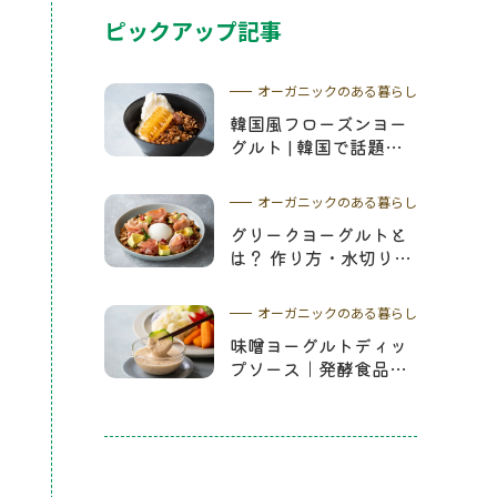
ピックアップ記事
オーガニックのある暮らし
韓国風フローズンヨー
グルト | 韓国で話題の
ヨーグルトアイスレシ
ピやコムハニーについ
オーガニックのある暮らし
て解説
グリークヨーグルトと
は？ 作り方・水切り時
間・簡単レシピまで徹
底解説
オーガニックのある暮らし
味噌ヨーグルトディッ
プソース｜発酵食品の
解説と万能ソースのレ
シピ