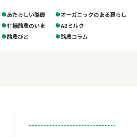
あたらしい酪農
オーガニックのある暮らし
有機酪農のいま
A2ミルク
酪農びと
酪農コラム