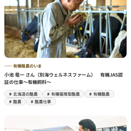
有機酪農のいま
小池 竜一 さん（別海ウェルネスファーム） 有機JAS認
証の仕事～有機飼料～
北海道の酪農
有機循環型酪農
有機酪農
酪農
酪農仕事