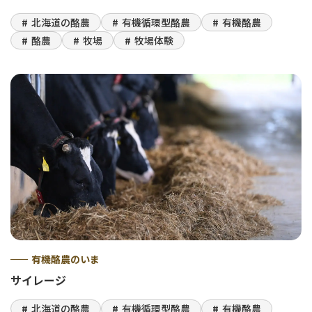
北海道の酪農
有機循環型酪農
有機酪農
酪農
牧場
牧場体験
有機酪農のいま
サイレージ
北海道の酪農
有機循環型酪農
有機酪農