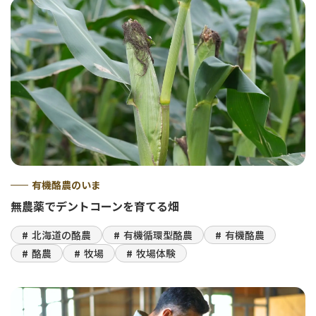
有機酪農のいま
無農薬でデントコーンを育てる畑
北海道の酪農
有機循環型酪農
有機酪農
酪農
牧場
牧場体験