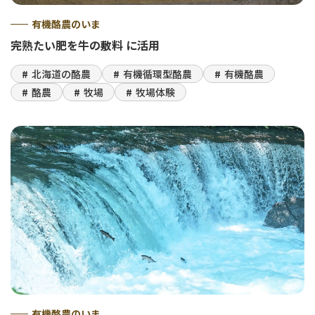
有機酪農のいま
完熟たい肥を牛の敷料 に活用
北海道の酪農
有機循環型酪農
有機酪農
酪農
牧場
牧場体験
有機酪農のいま