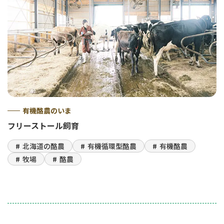
有機酪農のいま
フリーストール飼育
北海道の酪農
有機循環型酪農
有機酪農
牧場
酪農