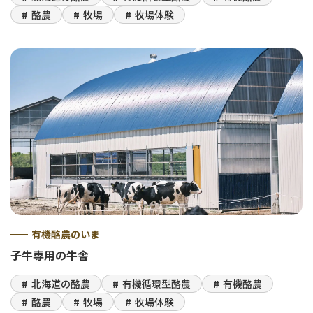
酪農
牧場
牧場体験
有機酪農のいま
子牛専用の牛舎
北海道の酪農
有機循環型酪農
有機酪農
酪農
牧場
牧場体験