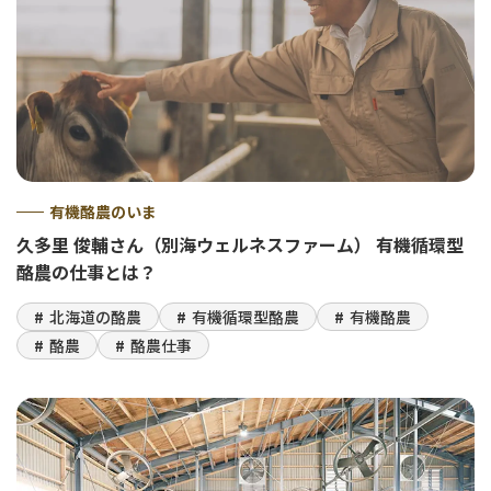
有機酪農のいま
久多里 俊輔さん（別海ウェルネスファーム） 有機循環型
酪農の仕事とは？
北海道の酪農
有機循環型酪農
有機酪農
酪農
酪農仕事