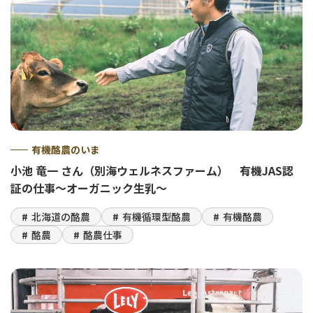
有機酪農のいま
小池 竜一 さん（別海ウェルネスファーム） 有機JAS認
証の仕事～オーガニック生乳～
北海道の酪農
有機循環型酪農
有機酪農
酪農
酪農仕事