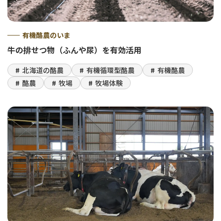
有機酪農のいま
牛の排せつ物（ふんや尿）を有効活用
北海道の酪農
有機循環型酪農
有機酪農
酪農
牧場
牧場体験