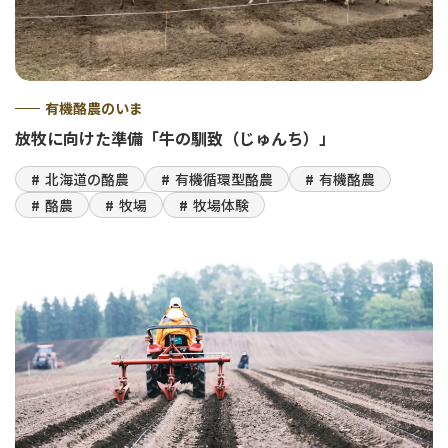
有機酪農のいま
放牧に向けた準備「牛の馴致（じゅんち）」
北海道の酪農
有機循環型酪農
有機酪農
酪農
牧場
牧場体験