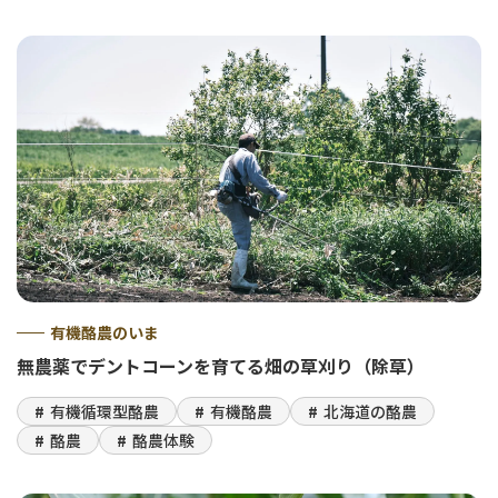
有機酪農のいま
無農薬でデントコーンを育てる畑の草刈り（除草）
有機循環型酪農
有機酪農
北海道の酪農
酪農
酪農体験