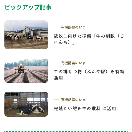
ピックアップ記事
有機酪農のいま
放牧に向けた準備「牛の馴致（じ
ゅんち）」
有機酪農のいま
牛の排せつ物（ふんや尿）を有効
活用
有機酪農のいま
完熟たい肥を牛の敷料 に活用