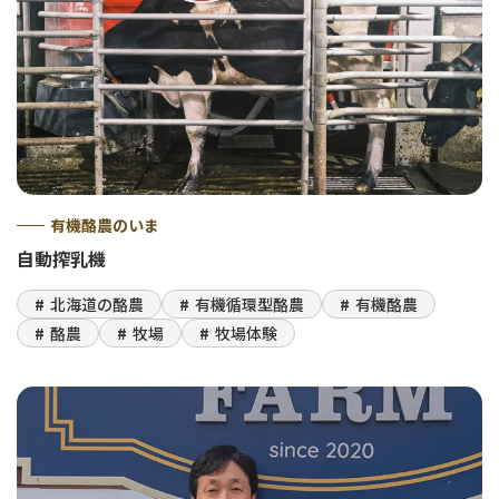
有機酪農のいま
自動搾乳機
北海道の酪農
有機循環型酪農
有機酪農
酪農
牧場
牧場体験