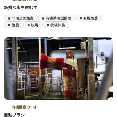
新鮮な水を飲む牛
北海道の酪農
有機循環型酪農
有機酪農
酪農
牧場
牧場体験
有機酪農のいま
自動ブラシ