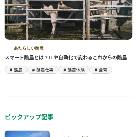
あたらしい酪農
スマート酪農とは？ITや自動化で変わるこれからの酪農
酪農
酪農仕事
酪農体験
食育
ピックアップ記事