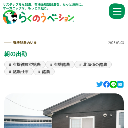
サステナブルな酪農、有機循環型酪農を、もっと身近に。
オーガニックを、もっと気軽に。
有機酪農のいま
2023.08.03
朝の出勤
有機循環型酪農
有機酪農
北海道の酪農
酪農仕事
酪農