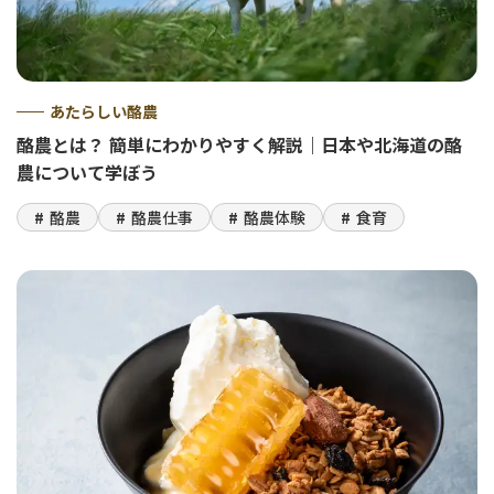
あたらしい酪農
酪農とは？ 簡単にわかりやすく解説｜日本や北海道の酪
農について学ぼう
酪農
酪農仕事
酪農体験
食育