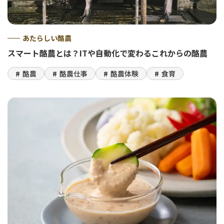
あたらしい酪農
スマート酪農とは？ITや自動化で変わるこれからの酪農
酪農
酪農仕事
酪農体験
食育