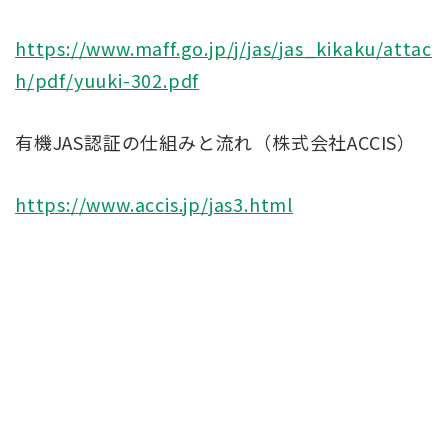
https://www.maff.go.jp/j/jas/jas_kikaku/attac
h/pdf/yuuki-302.pdf
有機JAS認証の仕組みと流れ（株式会社ACCIS）
https://www.accis.jp/jas3.html