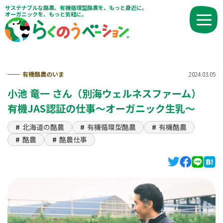
サステナブルな酪農、有機循環型酪農を、もっと身近に。
オーガニックを、もっと気軽に。
有機酪農のいま
2024.03.05
小池 竜一 さん（別海ウェルネスファーム）
有機JAS認証の仕事～オーガニック生乳～
北海道の酪農
有機循環型酪農
有機酪農
酪農
酪農仕事