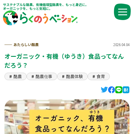
サステナブルな酪農、有機循環型酪農を、もっと身近に。
オーガニックを、もっと気軽に。
あたらしい酪農
2026.04.04
オーガニック・有機（ゆうき）食品ってなん
だろう？
酪農
酪農仕事
酪農体験
食育