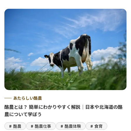
あたらしい酪農
酪農とは？ 簡単にわかりやすく解説｜日本や北海道の酪
農について学ぼう
酪農
酪農仕事
酪農体験
食育