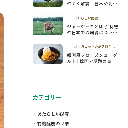
やすく解説｜日本や北海
道の酪農について学ぼう
あたらしい酪農
ジャージー牛とは？ 特徴
や日本での飼育について
詳しく解説
オーガニックのある暮らし
韓国風フローズンヨーグ
ルト | 韓国で話題のヨー
グルトアイスレシピやコ
ムハニーについて解説
カテゴリー
あたらしい酪農
有機酪農のいま