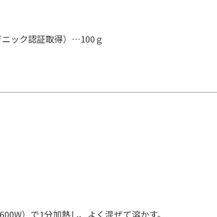
ガニック認証取得）…100ｇ
600W）で1分加熱し、よく混ぜて溶かす。