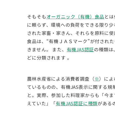
そもそも
オーガニック（有機）食品
とは
に頼らず、環境への負荷をできる限り少
された家畜・家きん、それらを原料に使
食品は、“有機ＪＡＳマーク”が付され
きません。 また、
有機JAS認証
の種類は
どに分類されます 。
農林水産省による消費者調査（
※
）によ
ているものの、有機JAS表示に関する規
と。実際、参加した料理家からも「今ま
えていた」「
有機JAS認証に種類
がある