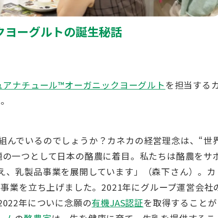
クヨーグルトの誕生秘話
ュアナチュール™オーガニックヨーグルト
を担当する
た。
組んでいるのでしょうか？カネカの経営理念は、“世
題の一つとして日本の酪農に着目。私たちは酪農をサ
え、乳製品事業を展開しています」（森下さん）。カ
品事業を立ち上げました。2021年にグループ運営会社
2022年についに念願の
有機JAS認証
を取得することが
ーム
の
酪農家
は、牛を健康に育て、生乳を提供するこ