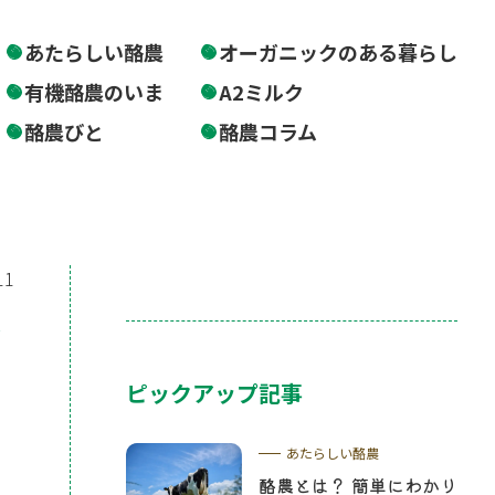
あたらしい酪農
オーガニックのある暮らし
有機酪農のいま
A2ミルク
酪農びと
酪農コラム
11
ッ
ピックアップ記事
あたらしい酪農
酪農とは？ 簡単にわかり