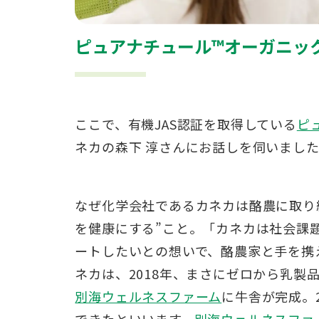
ピュアナチュール™オーガニッ
ここで、有機JAS認証を取得している
ピ
ネカの森下 淳さんにお話しを伺いまし
なぜ化学会社であるカネカは酪農に取り
を健康にする”こと。「カネカは社会課
ートしたいとの想いで、酪農家と手を携
ネカは、2018年、まさにゼロから乳製
別海ウェルネスファーム
に牛舎が完成。
できたといいます。
別海ウェルネスファ