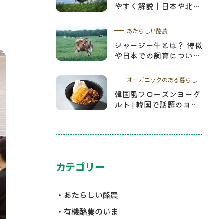
やすく解説｜日本や北海
道の酪農について学ぼう
あたらしい酪農
ジャージー牛とは？ 特徴
や日本での飼育について
詳しく解説
オーガニックのある暮らし
韓国風フローズンヨーグ
ルト | 韓国で話題のヨー
グルトアイスレシピやコ
ムハニーについて解説
カテゴリー
あたらしい酪農
有機酪農のいま