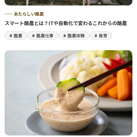
あたらしい酪農
スマート酪農とは？ITや自動化で変わるこれからの酪農
酪農
酪農仕事
酪農体験
食育