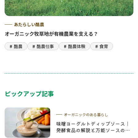
あたらしい酪農
オーガニック牧草地が有機農業を支える？
酪農
酪農仕事
酪農体験
食育
ピックアップ記事
オーガニックのある暮らし
味噌ヨーグルトディップソース｜
発酵食品の解説と万能ソースのレ
シピ