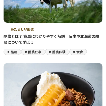
あたらしい酪農
酪農とは？ 簡単にわかりやすく解説｜日本や北海道の酪
農について学ぼう
酪農
酪農仕事
酪農体験
食育