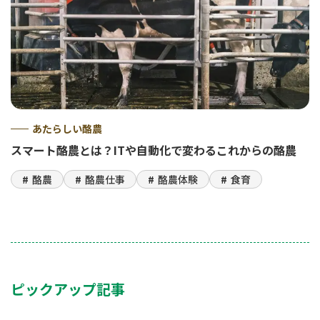
あたらしい酪農
スマート酪農とは？ITや自動化で変わるこれからの酪農
酪農
酪農仕事
酪農体験
食育
ピックアップ記事