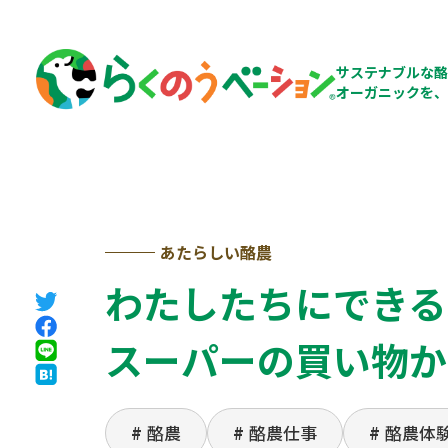
サステナブルな酪
オーガニックを、
あたらしい酪農
わたしたちにできる
スーパーの買い物か
酪農
酪農仕事
酪農体