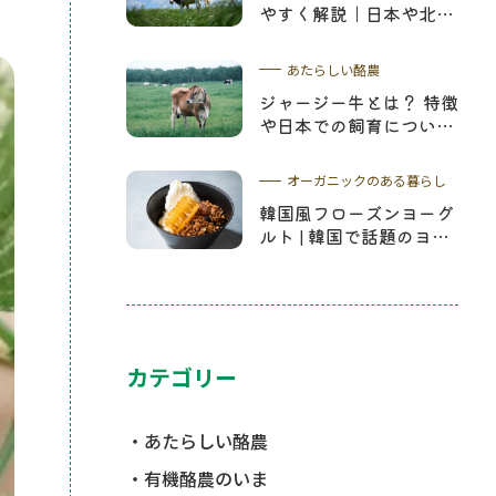
やすく解説｜日本や北海
道の酪農について学ぼう
あたらしい酪農
ジャージー牛とは？ 特徴
や日本での飼育について
詳しく解説
オーガニックのある暮らし
韓国風フローズンヨーグ
ルト | 韓国で話題のヨー
グルトアイスレシピやコ
ムハニーについて解説
カテゴリー
あたらしい酪農
有機酪農のいま