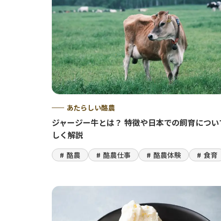
あたらしい酪農
ジャージー牛とは？ 特徴や日本での飼育につい
しく解説
酪農
酪農仕事
酪農体験
食育