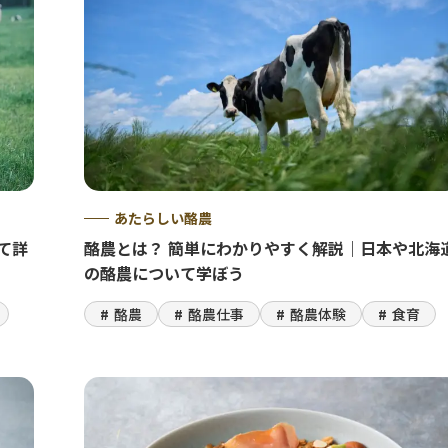
あたらしい酪農
て詳
酪農とは？ 簡単にわかりやすく解説｜日本や北海
の酪農について学ぼう
酪農
酪農仕事
酪農体験
食育