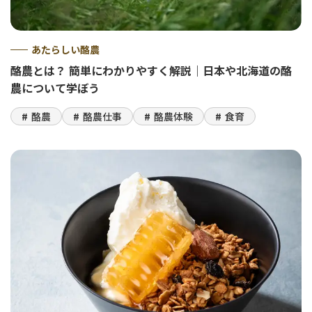
あたらしい酪農
酪農とは？ 簡単にわかりやすく解説｜日本や北海道の酪
農について学ぼう
酪農
酪農仕事
酪農体験
食育