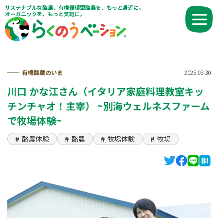
サステナブルな酪農、有機循環型酪農を、もっと身近に。
オーガニックを、もっと気軽に。
有機酪農のいま
2025.03.30
川口 かな江さん（イタリア家庭料理教室キッ
チンチャオ！主宰） ~別海ウェルネスファーム
で牧場体験~
酪農体験
酪農
牧場体験
牧場