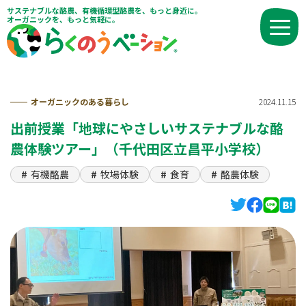
サステナブルな酪農、有機循環型酪農を、もっと身近に。
オーガニックを、もっと気軽に。
オーガニックのある暮らし
2024.11.15
出前授業「地球にやさしいサステナブルな酪
農体験ツアー」（千代田区立昌平小学校）
有機酪農
牧場体験
食育
酪農体験