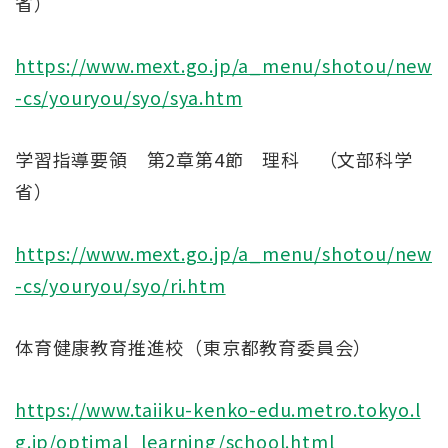
省）
https://www.mext.go.jp/a_menu/shotou/new
-cs/youryou/syo/sya.htm
学習指導要領 第2章第4節 理科 （文部科学
省）
https://www.mext.go.jp/a_menu/shotou/new
-cs/youryou/syo/ri.htm
体育健康教育推進校（東京都教育委員会）
https://www.taiiku-kenko-edu.metro.tokyo.l
g.jp/optimal_learning/school.html