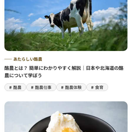
あたらしい酪農
酪農とは？ 簡単にわかりやすく解説｜日本や北海道の酪
農について学ぼう
酪農
酪農仕事
酪農体験
食育