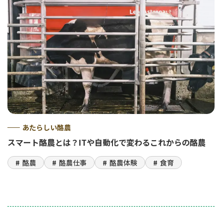
あたらしい酪農
スマート酪農とは？ITや自動化で変わるこれからの酪農
酪農
酪農仕事
酪農体験
食育