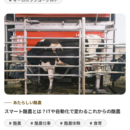
あたらしい酪農
スマート酪農とは？ITや自動化で変わるこれからの酪農
酪農
酪農仕事
酪農体験
食育