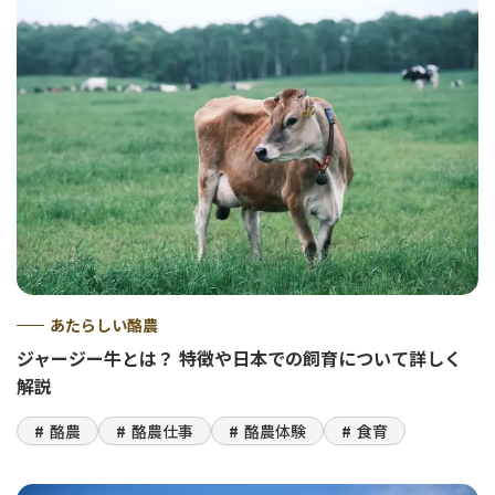
あたらしい酪農
ジャージー牛とは？ 特徴や日本での飼育について詳しく
解説
酪農
酪農仕事
酪農体験
食育