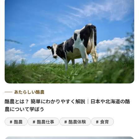
あたらしい酪農
酪農とは？ 簡単にわかりやすく解説｜日本や北海道の酪
農について学ぼう
酪農
酪農仕事
酪農体験
食育